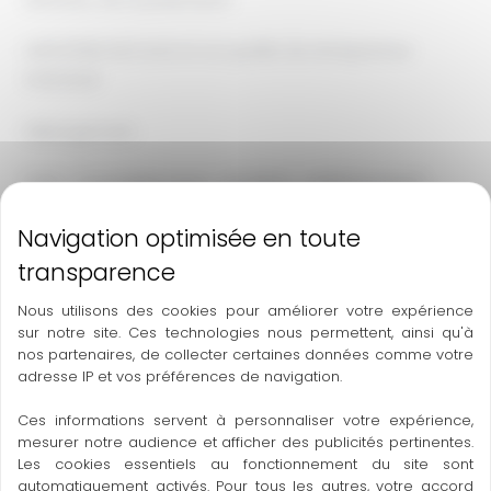
LAPSZYNSKI NICOLAS en sa qualité de entrepreneur
individuel
Hébergement
OVH – 2 rue Kellermann – BP 80157 – 59053 Roubaix
Cedex 1
Téléphone : 08 20 32 03 63 – Mail : support@ovh.com
Conception et création
Nous utilisons des cookies pour améliorer votre expérience
sur notre site. Ces technologies nous permettent, ainsi qu'à
Horizon – 12 rue Louis Courtois de Viçose – Porte Sud –
nos partenaires, de collecter certaines données comme votre
31100 Toulouse
adresse IP et vos préférences de navigation.
Téléphone : 05 34 60 10 83 – Mail : contact@hrz.fr
Ces informations servent à personnaliser votre expérience,
mesurer notre audience et afficher des publicités pertinentes.
Mise à jour
Les cookies essentiels au fonctionnement du site sont
automatiquement activés. Pour tous les autres, votre accord