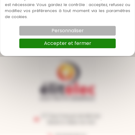
Les dispositions sont actualisées chaque fois que
est nécessaire. Vous gardez le contrôle : acceptez, refusez ou
modifiez vos préférences à tout moment via les paramètres
nécessaire, notamment pour tenir compte des
de cookies.
évolutions législatives et réglementaires.
Vous êtes donc invités à prendre régulièrement
Personnaliser
connaissance de la version en vigueur.
Accepter et fermer
377 Rue François de Mirman
30240 LE GRAU-DU-ROI